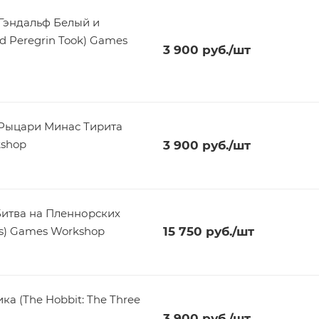
Гэндальф Белый и
d Peregrin Took) Games
3 900
руб.
/шт
 Рыцари Минас Тирита
kshop
3 900
руб.
/шт
Битва на Пленнорских
lds) Games Workshop
15 750
руб.
/шт
а (The Hobbit: The Three
3 900
руб.
/шт