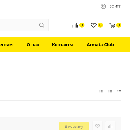
ВОЙТИ
0
0
0
ентам
О нас
Контакты
Armata Club
В корзину