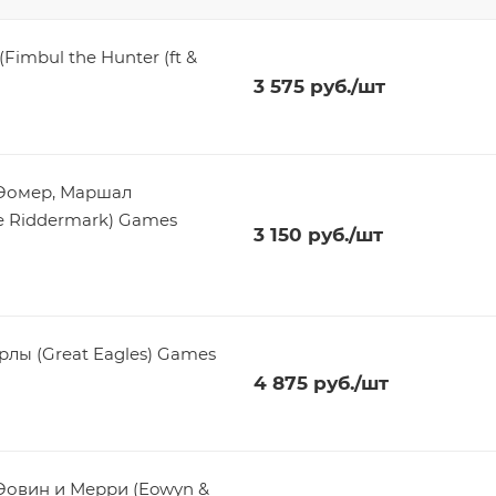
imbul the Hunter (ft &
3 575
руб.
/шт
 Эомер, Маршал
he Riddermark) Games
3 150
руб.
/шт
лы (Great Eagles) Games
4 875
руб.
/шт
Эовин и Мерри (Eowyn &