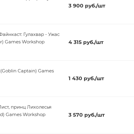
3 900
руб.
/шт
йнкаст: Гулахвар - Ужас
nor) Games Workshop
4 315
руб.
/шт
Goblin Captain) Games
1 430
руб.
/шт
ист, принц Лихолесья
ood) Games Workshop
3 570
руб.
/шт