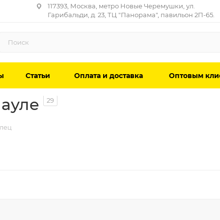
117393, Москва, метро Новые Черемушки, ул.
Гарибальди, д. 23, ТЦ "Панорама", павильон 2П-65.
ы
Статьи
Оплата и доставка
Оптовым кли
науле
29
олец