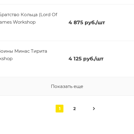
ратство Кольца (Lord Of
 Games Workshop
4 875
руб.
/шт
Воины Минас Тирита
rkshop
4 125
руб.
/шт
Показать еще
1
2