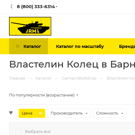
8 (800) 333-6314
Каталог
Каталог по масштабу
Бренд
Властелин Колец в Бар
—
—
—
Главная
Каталог
Games Workshop
Властелин К
По популярности (возрастание)
Цена
Производитель
Сложность
Выбрать все