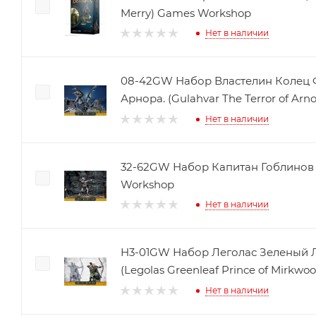
Merry) Games Workshop
Нет в наличии
08-42GW Набор Властелин Колец Фа
Арнора. (Gulahvar The Terror of Ar
Нет в наличии
32-62GW Набор Капитан Гоблинов (
Workshop
Нет в наличии
H3-01GW Набор Леголас Зеленый Л
(Legolas Greenleaf Prince of Mirkw
Нет в наличии