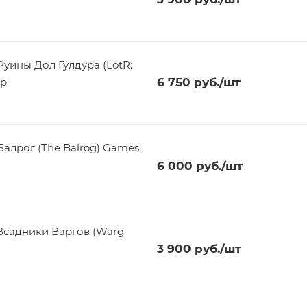
уины Дол Гулдура (LotR:
op
6 750
руб.
/шт
алрог (The Balrog) Games
6 000
руб.
/шт
Всадники Варгов (Warg
3 900
руб.
/шт