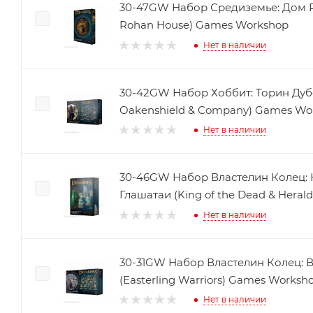
30-47GW Набор Средиземье: Дом Ро
Rohan House) Games Workshop
Нет в наличии
30-42GW Набор Хоббит: Торин Дуб
Oakenshield & Company) Games Wo
Нет в наличии
30-46GW Набор Властелин Колец: 
Глашатаи (King of the Dead & Hera
Нет в наличии
30-31GW Набор Властелин Колец: 
(Easterling Warriors) Games Worksh
Нет в наличии