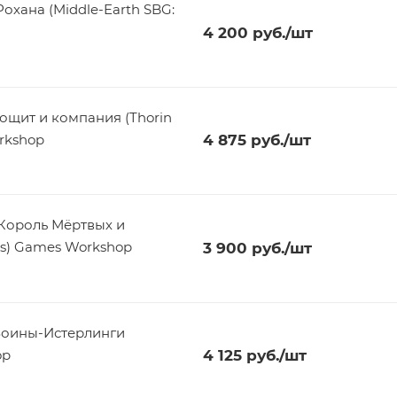
хана (Middle-Earth SBG:
4 200
руб.
/шт
ощит и компания (Thorin
rkshop
4 875
руб.
/шт
Король Мёртвых и
lds) Games Workshop
3 900
руб.
/шт
Воины-Истерлинги
op
4 125
руб.
/шт