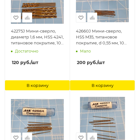
42275J Мини-сверло,
42660J Мини-сверло,
диаметр 1,6 мм, HSS 4241,
HSS M35, титановое
титановое покрытие, 10
покрытие, d 0,55 мм, 10
шт./уп. Jas
шт. Jas
Достаточно
Мало
120
руб.
/шт
200
руб.
/шт
В корзину
В корзину