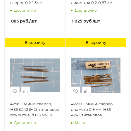
сверел 0,2-1,5мм
диаметра 0,2-0,87мм
ManWah
ManWah
Достаточно
Достаточно
885
руб.
/шт
1 025
руб.
/шт
В корзину
В корзину
42561J Мини-сверло,
42267J Мини-сверло,
HSS 6542 (M2), титановое
диаметр 0,9 мм, HSS
покрытие, d 0,6 мм, 10
4241, титановое
шт. Jas
покрытие, 10 шт./уп. Jas
Достаточно
Мало