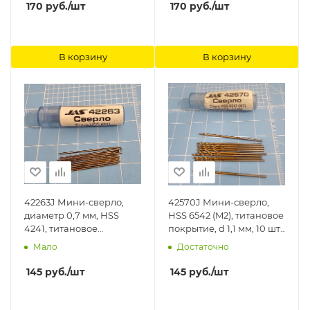
170
руб.
/шт
170
руб.
/шт
В корзину
В корзину
42263J Мини-сверло,
42570J Мини-сверло,
диаметр 0,7 мм, HSS
HSS 6542 (M2), титановое
4241, титановое
покрытие, d 1,1 мм, 10 шт.
покрытие, 10 шт./уп. Jas
Jas
Мало
Достаточно
145
руб.
/шт
145
руб.
/шт