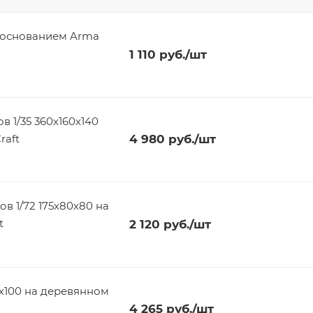
 основанием Arma
1 110
руб.
/шт
 1/35 360х160х140
raft
4 980
руб.
/шт
в 1/72 175х80х80 на
t
2 120
руб.
/шт
х100 на деревянном
4 265
руб.
/шт