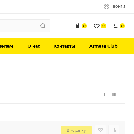
ВОЙТИ
0
0
0
ентам
О нас
Контакты
Armata Club
В корзину