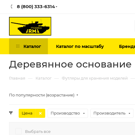
8 (800) 333-6314
Каталог
Каталог по масштабу
Бренд
Деревянное основание 
—
—
—
Главная
Каталог
Футляры для хранения моделей
По популярности (возрастание)
Цена
Производство
Производитель
Выбрать все