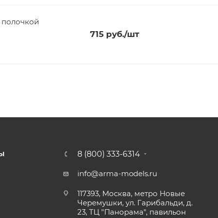
с полочкой
715
руб.
/шт
8 (800) 333-6314
Ы
info@arma-models.ru
117393, Москва, метро Новые
Черемушки, ул. Гарибальди, д.
23, ТЦ "Панорама", павильон