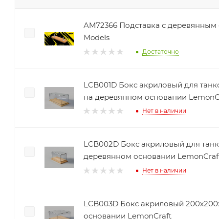
AM72366 Подставка с деревянным
Models
Достаточно
LCB001D Бокс акриловый для танков
на деревянном основании LemonC
Нет в наличии
LCB002D Бокс акриловый для танко
деревянном основании LemonCraf
Нет в наличии
LCB003D Бокс акриловый 200х200
основании LemonCraft