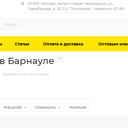
117393, Москва, метро Новые Черемушки, ул.
Гарибальди, д. 23, ТЦ "Панорама", павильон 2П-65.
ы
Статьи
Оплата и доставка
Оптовым кли
в Барнауле
12
Деревянное основание
Масштаб
Сложность
Наличие