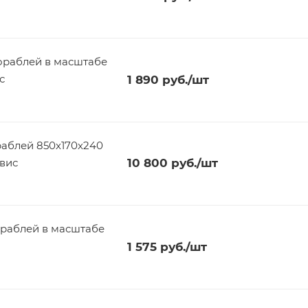
ораблей в масштабе
с
1 890
руб.
/шт
аблей 850х170х240
рвис
10 800
руб.
/шт
ораблей в масштабе
1 575
руб.
/шт