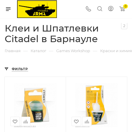
0
Клеи и Шпатлевки
2
Citadel в Барнауле
—
—
—
Главная
Каталог
Games Workshop
Краски и химия 
ФИЛЬТР