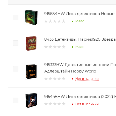
915684HW Лига
Мало
8433 Детективы. Париж1920 Звезда
Мало
915333HW Детективные истории По
Адлерштайн Hobby World
Нет в наличии
915446HW Лига детективов (2022) 
Нет в наличии