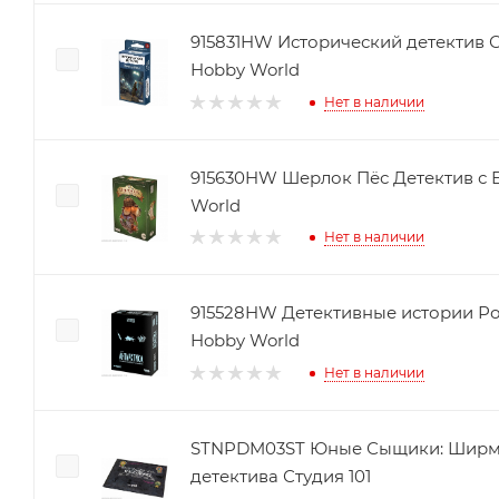
915831HW Исторический детектив 
Hobby World
Нет в наличии
915630HW Шерлок Пёс Детектив с 
World
Нет в наличии
915528HW Детективные истории Р
Hobby World
Нет в наличии
STNPDM03ST Юные Сыщики: Ширм
детектива Студия 101