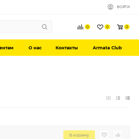
ВОЙТИ
0
0
0
ентам
О нас
Контакты
Armata Club
В корзину