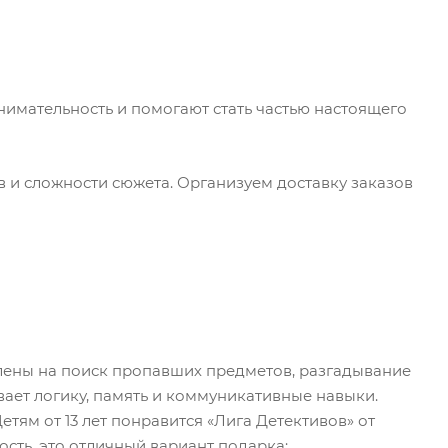
нимательность и помогают стать частью настоящего
в и сложности сюжета. Организуем доставку заказов
влены на поиск пропавших предметов, разгадывание
ает логику, память и коммуникативные навыки.
тям от 13 лет понравится «Лига Детективов» от
сть, это отличный вариант подарка;