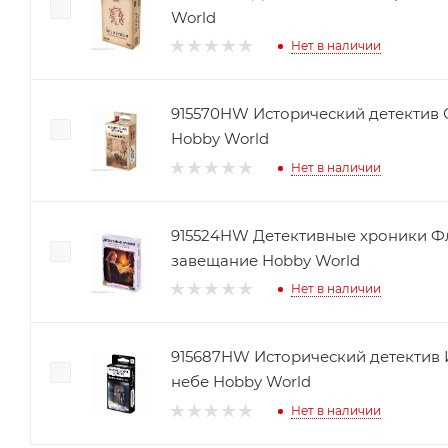
World
Нет в наличии
915570HW Исторический детектив 
Hobby World
Нет в наличии
915524HW Детективные хроники Ф
завещание Hobby World
Нет в наличии
915687HW Исторический детектив 
небе Hobby World
Нет в наличии