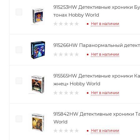
915253HW Детективные хроники Бу
тонах Hobby World
Нет в наличии
915266HW Паранормальный детект
Нет в наличии
915565HW Детективные хроники К
жнец» Hobby World
Нет в наличии
915842HW Детективные хроники Т
World
Нет в наличии