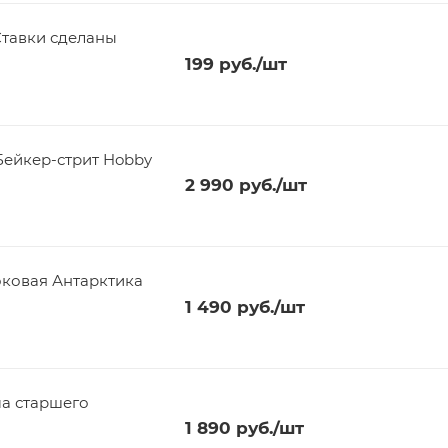
Ставки сделаны
199
руб.
/шт
Бейкер-стрит Hobby
2 990
руб.
/шт
оковая Антарктика
1 490
руб.
/шт
а старшего
1 890
руб.
/шт