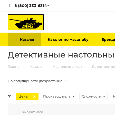
8 (800) 333-6314
Каталог
Каталог по масштабу
Бренд
Детективные настольны
—
—
—
Главная
Каталог
Настольные игры
Детективные
По популярности (возрастание)
Цена
Производитель
Сложность
Выбрать все