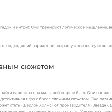
агадок и интриг. Они тренируют логическое мышление, в
ть подходящий вариант по возрасту, количеству игроко
ивным сюжетом
 найти варианты для малышей старше 6 лет. Они напра
детективная игра с более сложным сюжетом. Она развив
жет стать «Шерлок Холмс» от производителя «Звезда». Де
ю аналитических навыков у подростков. Учитывая стоимо