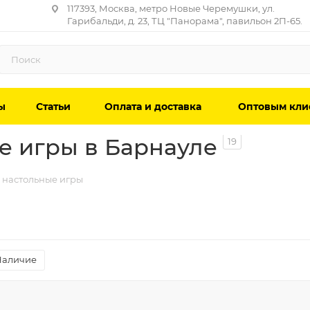
117393, Москва, метро Новые Черемушки, ул.
Гарибальди, д. 23, ТЦ "Панорама", павильон 2П-65.
ы
Статьи
Оплата и доставка
Оптовым кли
е игры в Барнауле
19
 настольные игры
Наличие