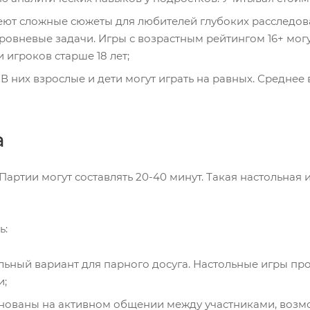
еют сложные сюжеты для любителей глубоких расследова
овневые задачи. Игры с возрастным рейтингом 16+ мог
игроков старше 18 лет;
. В них взрослые и дети могут играть на равных. Среднее
а
 Партии могут составлять 20-40 минут. Такая настольная
ь:
альный вариант для парного досуга. Настольные игры п
и;
снованы на активном общении между участниками, возмо