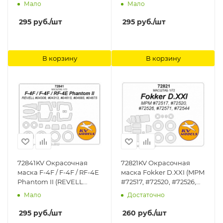
#FL10, #FP14) + маски на
#72002, #72003) + маски
Мало
Мало
диски и колеса KV
на диски и колеса KV
Models
Models
295
руб.
/шт
295
руб.
/шт
В корзину
В корзину
72841KV Окрасочная
72821KV Окрасочная
маска F-4F / F-4F / RF-4E
маска Fokker D.XXI (MPM
Phantom II (REVELL
#72517, #72520, #72526,
#04308, #04313, #04615,
#72571, #72544) + маски
Мало
Достаточно
#04685, #04875) + маски
на диски и колеса KV
на диски и колеса KV
Models
295
руб.
/шт
260
руб.
/шт
Models