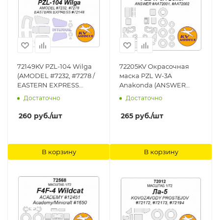
72149KV PZL-104 Wilga
72205KV Окрасочная
(AMODEL #7232, #7278 /
маска PZL W-3A
EASTERN EXPRESS
Anakonda (ANSWER
#72148) + маски на диски
#AA72001, #AA72002) +
Достаточно
Достаточно
и колеса KV Models
маски на диски и колеса
KV Models
260
руб.
/шт
265
руб.
/шт
В корзину
В корзину