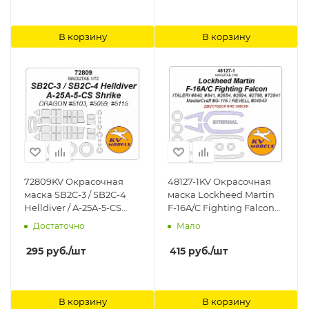
В корзину
В корзину
72809KV Окрасочная
48127-1KV Окрасочная
маска SB2C-3 / SB2C-4
маска Lockheed Martin
Helldiver / A-25A-5-CS
F-16A/C Fighting Falcon
Shrike (DRAGON #5103,
(ITALERI #840, #841,
Достаточно
Мало
#5059, #5115) + маски на
#2654, #2694, #2786,
диски и колеса KV
#72841 / MasterCraft #G-
295
руб.
/шт
415
руб.
/шт
Models
116 / REVELL #04543) -
(Двусторонние маски) +
маски на диски и колеса
KV Models
В корзину
В корзину