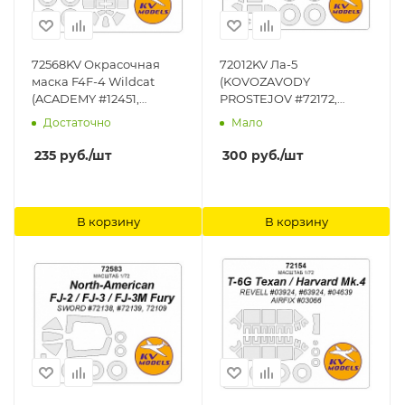
72568KV Окрасочная
72012KV Ла-5
маска F4F-4 Wildcat
(KOVOZAVODY
(ACADEMY #12451,
PROSTEJOV #72172,
Academy/Minicraft #1650)
#72173, #72194) + маски
Достаточно
Мало
+ маски на диски и
на диски и колеса KV
колеса KV Models
Models
235
руб.
/шт
300
руб.
/шт
В корзину
В корзину