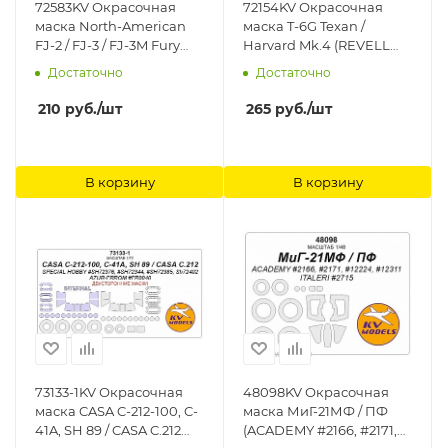
72583KV Окрасочная
72154KV Окрасочная
маска North-American
маска T-6G Texan /
FJ-2 / FJ-3 / FJ-3M Fury
Harvard Mk.4 (REVELL
(SWORD #72138, #72139,
#03924, #63924, #04639 /
Достаточно
Достаточно
72109) + маски на диски
Airfix #03066) + маски на
и колеса KV Models
диски и колеса KV
210
руб.
/шт
265
руб.
/шт
Models
В корзину
В корзину
73133-1KV Окрасочная
48098KV Окрасочная
маска CASA C-212-100, C-
маска МиГ-21МФ / ПФ
41A, SH 89 / CASA C.212
(ACADEMY #2166, #2171,