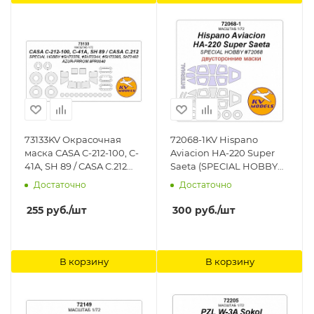
73133KV Окрасочная
72068-1KV Hispano
маска CASA C-212-100, C-
Aviacion HA-220 Super
41A, SH 89 / CASA C.212
Saeta (SPECIAL HOBBY
(Special Hobby
#72068) - (Двусторонние
Достаточно
Достаточно
#SH72376, #SH72344,
маски) + маски на диски
#SH72385, SH72402 /
и колеса KV Models
255
руб.
/шт
300
руб.
/шт
Azur-FRROM #FR0040) +
маски на диски и колеса
KV Models
В корзину
В корзину