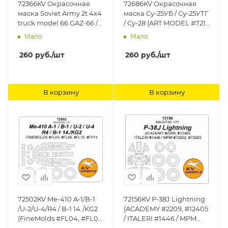
72366KV Окрасочная
72686KV Окрасочная
маска Soviet Army 2t 4x4
маска Су-25УБ / Су-25УТГ
truck model 66 GAZ-66 /
/ Су-28 (ART MODEL #7211,
AC-30 (66) /GAZ-66 with a
#7212, #7213) + маски на
Мало
Мало
van body K66 (ACE
диски и колеса KV
#72182, #72185, #72187) KV
Models
260
руб.
/шт
260
руб.
/шт
Models
В корзину
В корзину
72502KV Me-410 A-1/B-1
72156KV P-38J Lightning
/U-2/U-4/R4 / B-1 14./KG2
(ACADEMY #2209, #12405
(FineMolds #FL04, #FL09,
/ ITALERI #1446 / MPM