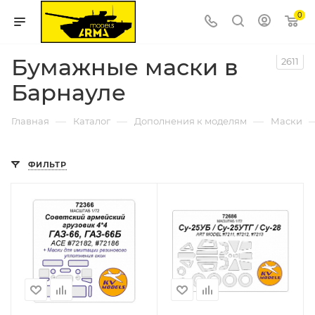
0
Бумажные маски в
2611
Барнауле
—
—
—
Главная
Каталог
Дополнения к моделям
Маски
ФИЛЬТР