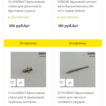
10.019/BАП Бронзовый
D35055 Звуковой сигнал
ствол для длинной 6-
авто бронетехники 30-
фунтовой пушки
40 х годов Zedval
Аванпост
Достаточно
Достаточно
330
руб.
/шт
130
руб.
/шт
В корзину
В корзину
11.044/BАП Бронзовый
21.010/BАП Бронзовый
ствол для 6-дюймовой
ствол для лёгкого
гаубицы системы
полевого орудия