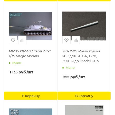
MM3590MAG Ствол ИС-7
MG-3505 45-мм пушка
1/35 Magic Models
20К для БТ, БА, Т-70,
МБВ и др. Model Gun
Мало
Мало
1 135
руб.
/шт
255
руб.
/шт
В корзину
В корзину