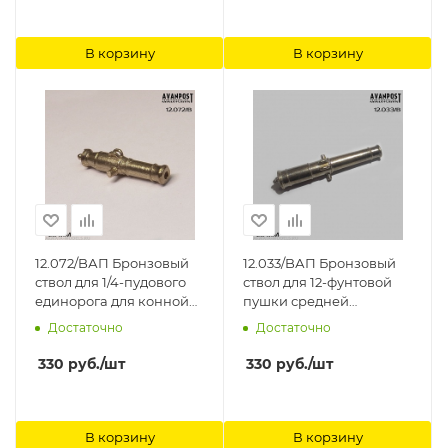
В корзину
В корзину
12.072/BАП Бронзовый
12.033/BАП Бронзовый
ствол для 1/4-пудового
ствол для 12-фунтовой
единорога для конной
пушки средней
артиллерии Аванпост
пропорции Аванпост
Достаточно
Достаточно
330
руб.
/шт
330
руб.
/шт
В корзину
В корзину