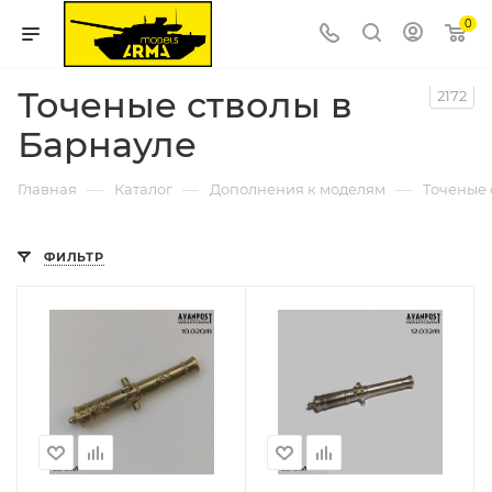
0
Точеные стволы в
2172
Барнауле
—
—
—
Главная
Каталог
Дополнения к моделям
Точеные 
ФИЛЬТР