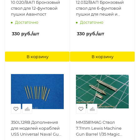
10.020/BАП Бронзовый
12.032/BАП Бронзовый
ствол для 12-фунтовой
ствол для 6-фунтовой
пушки Аванпост
пушки для пешей и
конной артиллерии
Достаточно
Достаточно
Аванпост
330
руб.
/шт
330
руб.
/шт
В корзину
В корзину
350L12RB Дополнения
MM3581MAG Ствол
для моделей кораблей
7.7mm Lewis Machine
USS Universal Naval Gun;
Gun Barrel 1/35 Magic