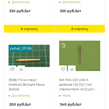
Грибоваля Аванпост
Аванпост
Достаточно
Достаточно
320
руб.
/шт
320
руб.
/шт
В корзину
В корзину
35186 7.5 см ствол
SM-700-021 USN 5
KwK44/L36,5 для Maus
дюймов / 62 (12,7 см)
Zedval
стволы Mark 45 (2 шт.) -
класс USN Arleigh Burke,
Достаточно
Мало
корейский KDX II, класс
Japan Kongo MASTER
200
руб.
/шт
340
руб.
/шт