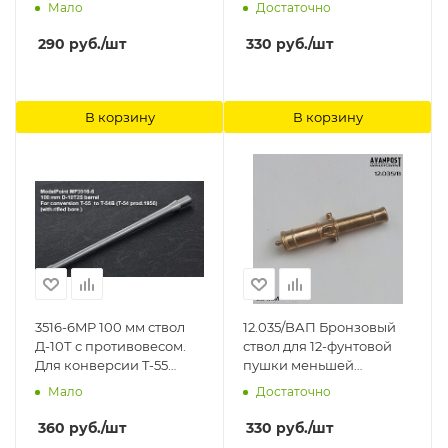
5 (127mm) L/38 (10 Pcs.)
Models
Мало
Достаточно
RB Model
290
руб.
/шт
330
руб.
/шт
В корзину
В корзину
3516-6MP 100 мм ствол
12.035/BАП Бронзовый
Д-10Т с противовесом.
ствол для 12-фунтовой
Для конверсии T-55
пушки меньшей
'Tamiya' №35257 в T-54Б(
пропорции Аванпост
Мало
Достаточно
T-54 образца 1956).
Канал ствола с
360
руб.
/шт
330
руб.
/шт
нарезами Model Point