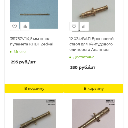
35175ZV 14,5 мм ствол
12.034/BАП Бронзовый
пулемета КПВТ Zedval
ствол для 1/4-пудового
единорога Аванпост
Много
Достаточно
295
руб.
/шт
330
руб.
/шт
В корзину
В корзину